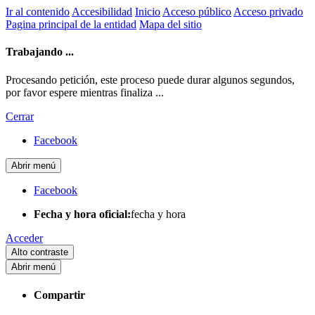
Ir al contenido
Accesibilidad
Inicio
Acceso público
Acceso privado
Pagina principal de la entidad
Mapa del sitio
Trabajando ...
Procesando petición, este proceso puede durar algunos segundos,
por favor espere mientras finaliza ...
Cerrar
Facebook
Abrir menú
Facebook
Fecha y hora oficial:
fecha y hora
Acceder
Alto contraste
Abrir menú
Compartir