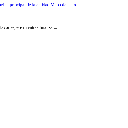
gina principal de la entidad
Mapa del sitio
vor espere mientras finaliza ...