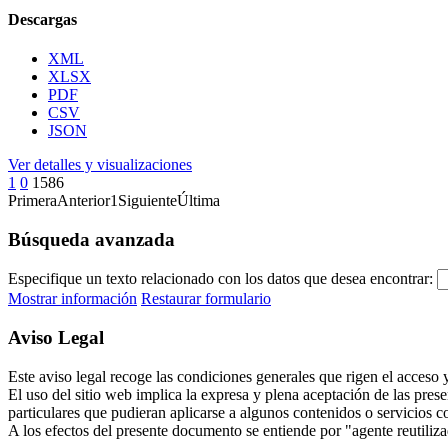
Descargas
XML
XLSX
PDF
CSV
JSON
Ver detalles y visualizaciones
1
0
1586
Primera
Anterior
1
Siguiente
Última
Búsqueda avanzada
Especifique un texto relacionado con los datos que desea encontrar:
Mostrar información
Restaurar formulario
Aviso Legal
Este aviso legal recoge las condiciones generales que rigen el acceso y 
El uso del sitio web implica la expresa y plena aceptación de las pres
particulares que pudieran aplicarse a algunos contenidos o servicios c
A los efectos del presente documento se entiende por "agente reutilizad