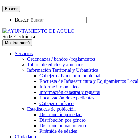
Buscar
Buscar
Sede Electrónica
Mostrar menú
Servicios
Ordenanzas / bandos / reglamentos
Tablón de edictos y anuncios
Información Territorial y Urbanística
Callejero / Parcelario municipal
Encuesta de Infraestructura y Equipamientos Loca
Informe Urbanístico
Información catastral y registral
Localización de expedientes
Callejero turístico
Estadísticas de población
Distribución por edad
Distribución por género
Distribución nacimiento
Pirámide de edades
Ciudadano