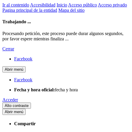
Ir al contenido
Accesibilidad
Inicio
Acceso público
Acceso privado
Pagina principal de la entidad
Mapa del sitio
Trabajando ...
Procesando petición, este proceso puede durar algunos segundos,
por favor espere mientras finaliza ...
Cerrar
Facebook
Abrir menú
Facebook
Fecha y hora oficial:
fecha y hora
Acceder
Alto contraste
Abrir menú
Compartir