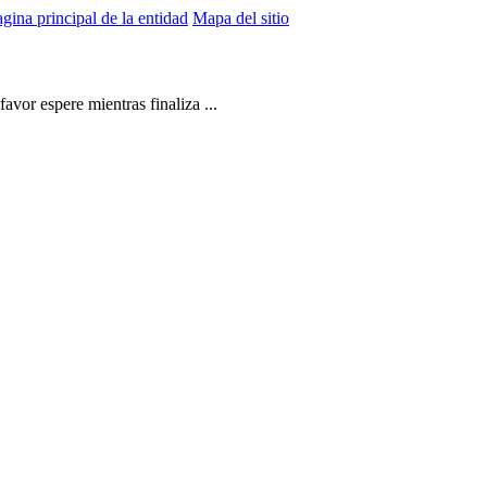
gina principal de la entidad
Mapa del sitio
vor espere mientras finaliza ...