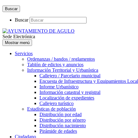
Buscar
Buscar
Sede Electrónica
Mostrar menú
Servicios
Ordenanzas / bandos / reglamentos
Tablón de edictos y anuncios
Información Territorial y Urbanística
Callejero / Parcelario municipal
Encuesta de Infraestructura y Equipamientos Loca
Informe Urbanístico
Información catastral y registral
Localización de expedientes
Callejero turístico
Estadísticas de población
Distribución por edad
Distribución por género
Distribución nacimiento
Pirámide de edades
Ciudadano