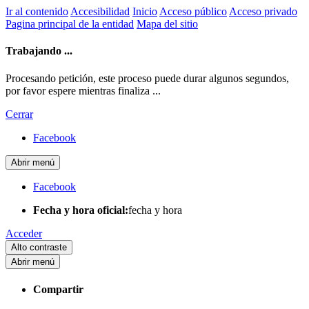
Ir al contenido
Accesibilidad
Inicio
Acceso público
Acceso privado
Pagina principal de la entidad
Mapa del sitio
Trabajando ...
Procesando petición, este proceso puede durar algunos segundos,
por favor espere mientras finaliza ...
Cerrar
Facebook
Abrir menú
Facebook
Fecha y hora oficial:
fecha y hora
Acceder
Alto contraste
Abrir menú
Compartir