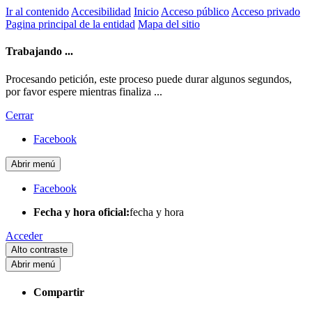
Ir al contenido
Accesibilidad
Inicio
Acceso público
Acceso privado
Pagina principal de la entidad
Mapa del sitio
Trabajando ...
Procesando petición, este proceso puede durar algunos segundos,
por favor espere mientras finaliza ...
Cerrar
Facebook
Abrir menú
Facebook
Fecha y hora oficial:
fecha y hora
Acceder
Alto contraste
Abrir menú
Compartir