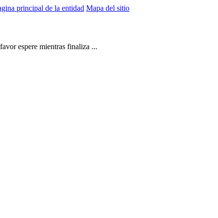
gina principal de la entidad
Mapa del sitio
vor espere mientras finaliza ...