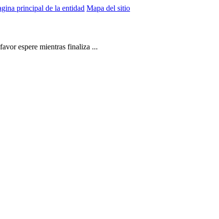
gina principal de la entidad
Mapa del sitio
vor espere mientras finaliza ...