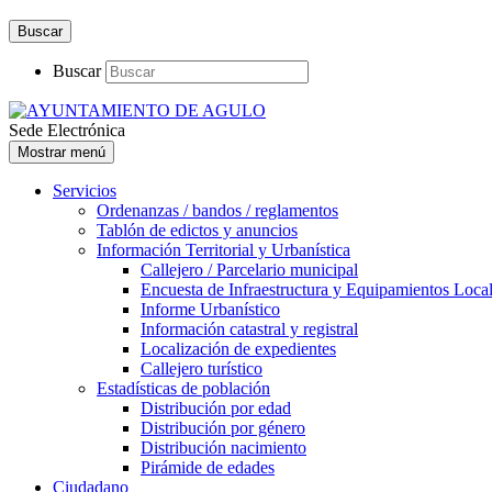
Buscar
Buscar
Sede Electrónica
Mostrar menú
Servicios
Ordenanzas / bandos / reglamentos
Tablón de edictos y anuncios
Información Territorial y Urbanística
Callejero / Parcelario municipal
Encuesta de Infraestructura y Equipamientos Loca
Informe Urbanístico
Información catastral y registral
Localización de expedientes
Callejero turístico
Estadísticas de población
Distribución por edad
Distribución por género
Distribución nacimiento
Pirámide de edades
Ciudadano